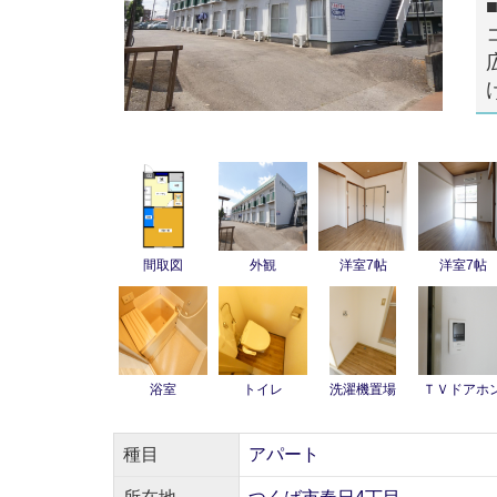
間取図
外観
洋室7帖
洋室7帖
浴室
トイレ
洗濯機置場
ＴＶドアホ
種目
アパート