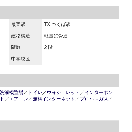
最寄駅
TX つくば駅
建物構造
軽量鉄骨造
階数
2 階
中学校区
洗濯機置場
／
トイレ
／
ウォシュレット
／
インターホン
ト
／
エアコン
／
無料インターネット
／
プロパンガス
／