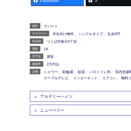
Facebook
X
種目
アパート
カテゴリー
学生向け物件
、
シングルタイプ
、
礼金0円
所在地
つくば市春日4丁目
間取
1K
空予定
満室
価格帯
2万円台
設備
シャワー
、
駐輪場
、
給湯
、
バストイレ別
、
室内洗濯
ケーブルテレビ
、
インターネット
、
エアコン
、
無料
アカデミーハイツ
ニューベリー