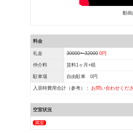
動画
料金
礼金
30000〜32000
0円
仲介料
賃料1ヶ月+税
駐車場
自由駐車 0円
入居時費用合計（参考）：
お問い合わせくだ
空室状況
満室