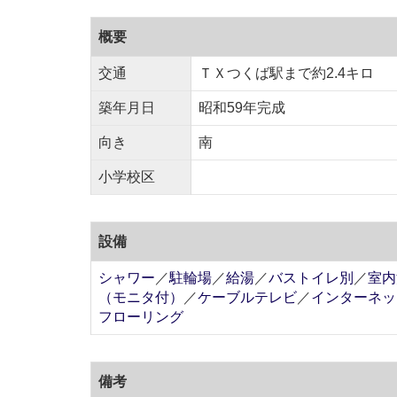
概要
交通
ＴＸつくば駅まで約2.4キロ
築年月日
昭和59年完成
向き
南
小学校区
設備
シャワー
／
駐輪場
／
給湯
／
バストイレ別
／
室内
（モニタ付）
／
ケーブルテレビ
／
インターネッ
フローリング
備考