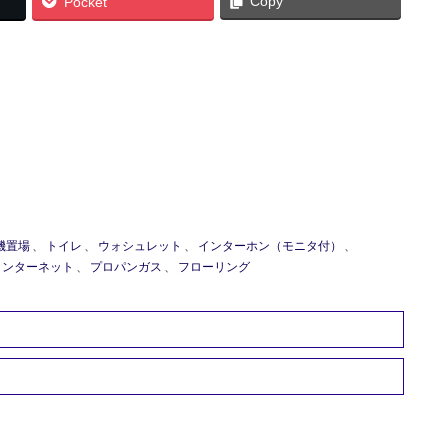
Copy
Pocket
機置場
、
トイレ
、
ウォシュレット
、
インターホン（モニタ付）
、
インターネット
、
プロパンガス
、
フローリング