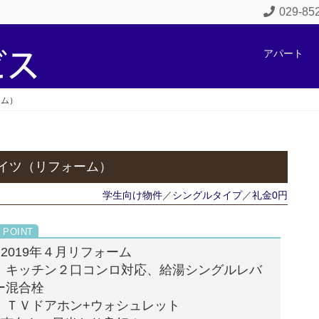
029-8
アパート
ーム）
ハイツ（リフォーム）
学生向け物件
／
シングルタイプ
／
礼金0円
■2019年４月リフォーム
キッチン２口コンロ対応、給湯シングルレバ
ー混合栓
ＴＶドアホン+ウォシュレット