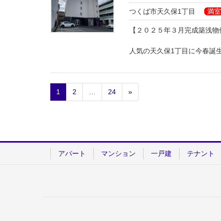
つくば市天久保1丁目
満室
Dタイプは、マンションで
1部屋だけの約15帖のルー
【２０２５年３月完成築浅物
他のお部屋よりもワイドなサ
開放感のある特別なお部屋に
人気の天久保1丁目に今春誕
「Paseo del Arte (パセ
新築オートロックマンション
美術館通りと名されたこちら
1
2
…
24
»
角部屋・内廊下使用・エレベ
各階共用廊下に絵画やアート
宅配ＢＯＸ・ウォークインク
アートに囲まれた空間でゆっ
シャンプードレッサ―（750
ウォシュレット・システムキ
築浅オートロックマンション
2口ビルトインコンロ・室内
角部屋・内廊下使用・エレベ
浴室追炊き・浴室乾燥機
宅配ＢＯＸ・ウォークインク
アパート
マンション
一戸建
テナント
ペアガラスサッシ・インター
シャンプードレッサ―（750
（埋込Wi-Fi・家電Iot化サ
ウォシュレット・システムキ
2口ビルトインコンロ・室内
浴室追炊き・浴室乾燥機
詳細についてはぜひお問い合
ペアガラスサッシ・インター
（埋込Wi-Fi・家電Iot化サ