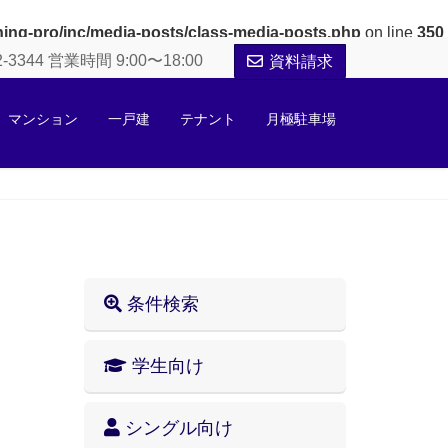
tning-pro/inc/media-posts/class-media-posts.php
on line
350
52-3344 営業時間 9:00〜18:00
資料請求
マンション
一戸建
テナント
月極駐車場
条件検索
学生向け
シングル向け