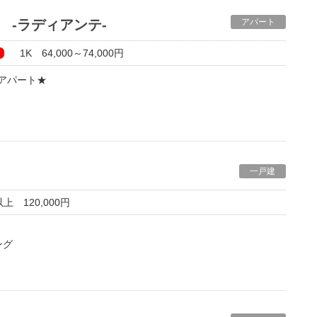
nte -ラディアンテ-
アパート
1K 64,000～74,000円
アパート★
◎
一戸建
ッキングヒーター）
 120,000円
い設備充実♪
ークスルークローゼットがあるのも見どころ！
用で高台に立地している新築です♪
ング
可能・車種要確認)
車で8分