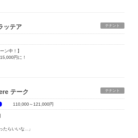
・ラッテア
テナント
ペーン中！】
15,000円に！
ト！
ター付近！
居抜き物件につき、物販店舗や事務所としてすぐにご利用いただ
miere テーク
テナント
仕上げ、洗面台及びトイレ設置済み）
110,000～121,000円
】
たらいいな...」