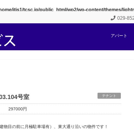
home/itis1/tcsc.jp/public_html/wp2/wp-content/themes/ligh
029-8
アパート
3.104号室
テナント
297000円
、建物目の前に月極駐車場有）、東大通り沿いの物件です！