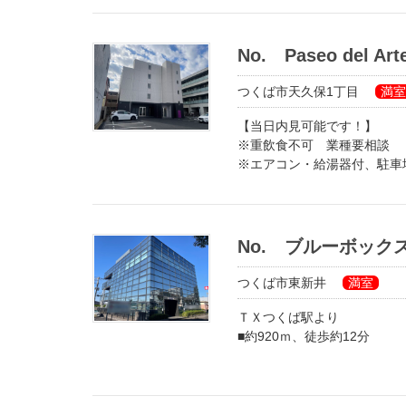
■つくば市天久保1丁目に新
■希少な飲食店可能な長屋物
No. Paseo del 
■天井高３ｍ超の解放感！
■必要に応じて2区画、3区画
つくば市天久保1丁目
満室
■モダンな外観、仕上げなの
【当日内見可能です！】
■近隣に時間貸し駐車場多数
※重飲食不可 業種要相談
※エアコン・給湯器付、駐車
★ここまで仕上げてからの
★内装費用一部補助あり！
壁＆天井：ボード仕上
★工事期間中フリーレント（
床：コンクリート土間
ご開業へ向けてお気軽にご相
洗面台＆トイレ：本体支給
No. ブルーボック
エアコン1台付、給湯器1台
防犯カメラ敷地内3台
つくば市東新井
満室
48
入口ドア防犯ガラス
ＴＸつくば駅より
穴場物件につき、続々お申し
■約920ｍ、徒歩約12分