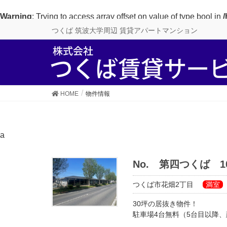
Warning
: Trying to access array offset on value of type bool in
/
つくば 筑波大学周辺 賃貸アパートマンション
HOME
物件情報
a
No. 第四つくば 10
つくば市花畑2丁目
満室
30坪の居抜き物件！
駐車場4台無料（5台目以降