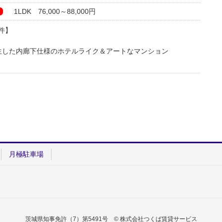
1LDK 76,000～88,000円
フバルコニー付のお部屋です。
件】
ッシを採用し
なっています！
生した内廊下仕様のホテルライク＆アートなマンション
オ・デル・アルテ）」
のマンションは
ーター
作品を展示。
ローゼット
たりとお過ごしください♬
サイズ）
ッチン
物干し
ーター
ローゼット
月極駐車場
ネット無料
サイズ）
ービス付）
ッチン
物干し
わせください♪
ネット無料
ービス付）
茨城県知事免許（7）第5491号 © 株式会社つくば賃貸サービス