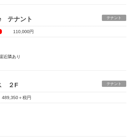
築テナント誕生！
件！
Arte テナント
テナント
お借りいただけます！
110,000円
でどんな飲食店、事務所にも合います◎
あります！
場近隣あり
お引渡し！！★
げ
最大1ヶ月）！
仕上げ
談ください！
ス ２F
テナント
付
9,350＋税円
込みが入っておりますので是非、お問い合わせください！