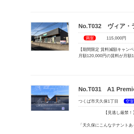
No.T032 ヴィア
満室
115,000円
【期間限定 賃料減額キャン
月額120,000円の賃料が月額1
つくば市流星台の築浅テナン
さくらの杜ショッピングセン
室内が既に出来上がっている
けます。
No.T031 A1 Pre
（壁・天井クロス仕上げ、床
飲食店も可能な物件です♪
つくば市天久保1丁目
空室
（飲食店の業種は要相談）
【見逃し厳禁！
「天久保にこんなテナントあっ
そんなお声を実現！！