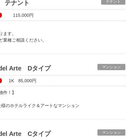
nte テナント
テナント
115,000円
ります。
ど業種ご相談ください。
階のテナントとなります。
とエアコン（5.6ｋｗ）が設備として付きます♪
なりますが、お引き渡し時の内装仕上げ（事務所仕様、美容室仕
o del Arte Dタイプ
マンション
金額要相談）
。
1K 85,000円
物件！】
仕様のホテルライク＆アートなマンション
セオ・デル・アルテ）」完成！
のマンションは
作品を展示。
o del Arte Cタイプ
マンション
たりとお過ごしください♬