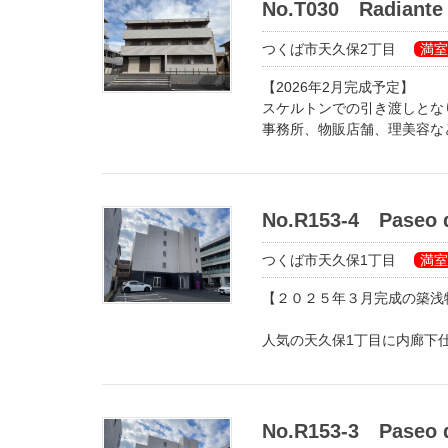
No.T030 Radia
つくば市天久保2丁目
満室
【2026年2月完成予定】
スケルトンでの引き渡しとな
事務所、物販店舗、理美容な
高台に建つ新築賃貸物件の1
陽当たりのよい南向き！
正面玄関の両開きドア（白色）
スケルトンでのお引き渡しに
No.R153-4 Pase
様等）、ご相談ください！（
残り1部屋の募集となります
つくば市天久保1丁目
満室
【２０２５年３月完成の築浅
人気の天久保1丁目に内廊下
「Paseo del Arte (パ
美術館通りと名されたこちら
各階共用廊下に絵画やアート
No.R153-3 Pase
アートに囲まれた空間でゆっ