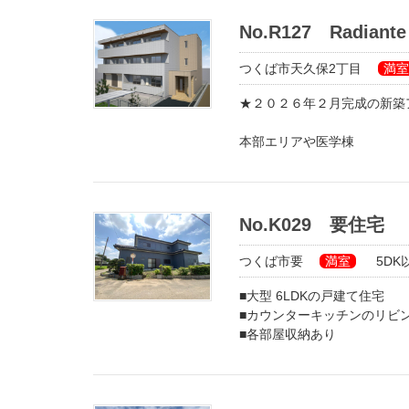
No.R127 Radia
つくば市天久保2丁目
満室
★２０２６年２月完成の新築
本部エリアや医学棟
体育・芸術エリアにアクセス
・オートロック
・宅配ボックス
・ウォークインクローゼット
No.K029 要住宅
・シャンプードレッサ―
・システムキッチン（IHク
つくば市要
満室
5DK以上
室内物干・浴室乾燥機と嬉し
お部屋によっては、広々ウォ
■大型 6LDKの戸建て住宅
インナー廊下（屋内廊下）採
■カウンターキッチンのリビ
■各部屋収納あり
■敷地内駐車場あり(3台駐車
■コストコホールセールまで