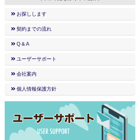
シャンプードレッサ―付洗面ユニット／3面鏡タイ
プ
お探しします
ペアガラスサッシ
バルコニー
契約までの流れ
★建物★
Q & A
鉄筋コンクリート造
外壁磁器タイル貼り
北海道仕様／高気密・高断熱（床・壁）
ユーザーサポート
会社案内
ここまでの充実設備の賃貸物件が、筑波大学徒歩
エリアへ誕生♬
個人情報保護方針
もちろん、近隣医療施設へもアクセス良好です♬
それぞれへの距離はこれくらいです！
■筑波大学付属病院 正面入り口 車で約5分（徒
歩約13分）
■筑波メディカルセンター病院 車で約5分
■TXつくば駅 車で約8分
■コストコホールセール 車で約10分