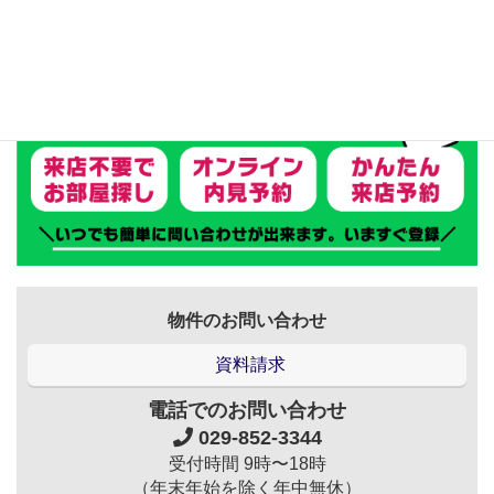
★浴室★
ユニットバス（1317サイズ）
追炊き付き給湯器
浴室乾燥機
★キッチン★
ビルトイン2口ガスコンロ
システムキッチン
★洋室★
ウォークインクローゼット
室内物干し
TV（地上波デジタル BS/CS共聴）
光インターネット無料
物件のお問い合わせ
（壁埋込WI－FI、家電Iot サービス付）
TEL（固定電話契約可能）
資料請求
★トイレ★
電話でのお問い合わせ
温水洗浄便座付きトイレ
029-852-3344
受付時間 9時〜18時
★その他★
（年末年始を除く年中無休）
エアコン