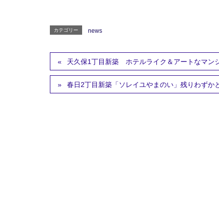
カテゴリー
news
天久保1丁目新築 ホテルライク＆アートなマンション P
春日2丁目新築「ソレイユやまのい」残りわずか