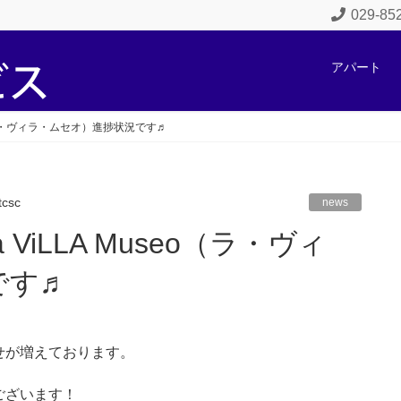
029-8
アパート
eo（ラ・ヴィラ・ムセオ）進捗状況です♬
tcsc
news
です♬
せが増えております。
ございます！