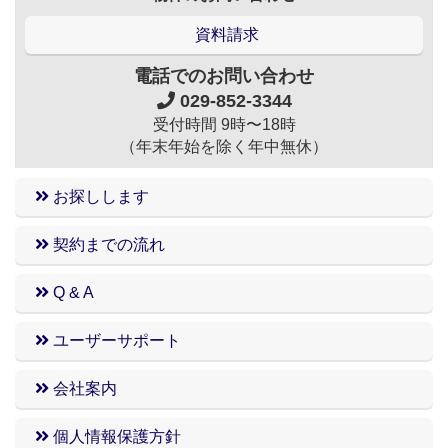
エリアへ誕生♬
もちろん、近隣医療施設へもアクセス良好です♬
資料請求
それぞれへの距離はこれくらいです！
電話でのお問い合わせ
■筑波大学付属病院 正面入り口 車で約5分（徒
029-852-3344
歩約13分）
受付時間 9時〜18時
■筑波メディカルセンター病院 車で約5分
（年末年始を除く年中無休）
■TXつくば駅 車で約8分
■コストコホールセール 車で約10分
お探しします
■筑波大学本部棟 徒歩約12分
■筑波大学大学会館 徒歩約8分
契約までの流れ
■筑波大学医学部棟 徒歩約17分
■ミニストップつくば天久保店 徒歩約6分
Q & A
■セブンイレブン春日4丁目店 徒歩約6分
■スーパーカスミ筑波大学店 徒歩約10分
ユーザーサポート
その他にもおすすめポイントがいっぱいです♬
会社案内
ぜひお気軽にお問い合わせください！
個人情報保護方針