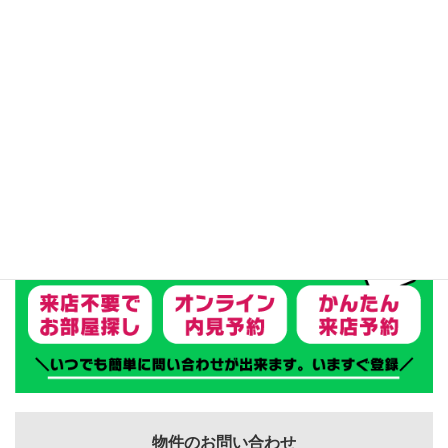
光インターネット無料
（壁埋込WI－FI、家電Iot サービス付）
リフォーム済
TEL（固定電話契約可能）
★トイレ★
テナント
温水洗浄便座付きトイレ
★その他★
エアコン
シャンプードレッサ―付洗面ユニット／3面鏡タイ
プ
ペアガラスサッシ
バルコニー
★建物★
鉄筋コンクリート造
外壁磁器タイル貼り
北海道仕様／高気密・高断熱（床・壁）
ここまでの充実設備の賃貸物件が、筑波大学徒歩
物件のお問い合わせ