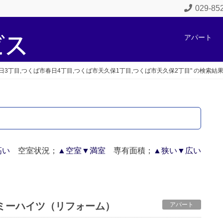
029-8
アパート
日3丁目,つくば市春日4丁目,つくば市天久保1丁目,つくば市天久保2丁目" の検索結
高い
空室状況；
▲空室
▼満室
専有面積；
▲狭い
▼広い
アカデミーハイツ（リフォーム）
アパート