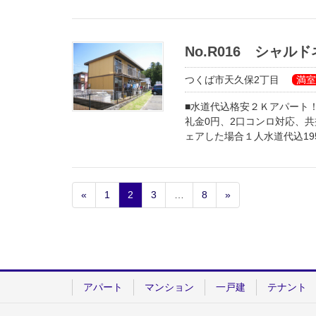
自炊に重宝２口コンロ対応キ
No.R016 シャルド
つくば市天久保2丁目
満室
■水道代込格安２Ｋアパート
礼金0円、2口コンロ対応、
ェアした場合１人水道代込19
«
1
2
3
…
8
»
アパート
マンション
一戸建
テナント