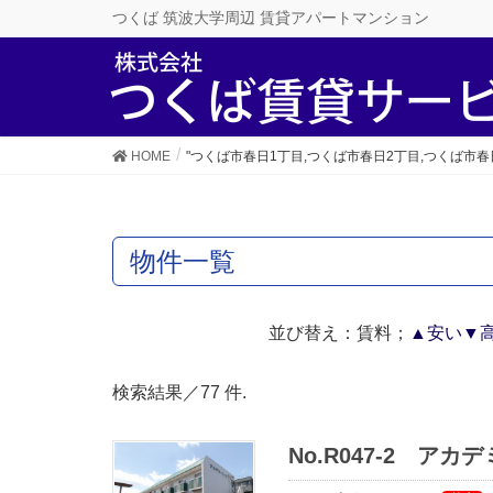
つくば 筑波大学周辺 賃貸アパートマンション
HOME
"つくば市春日1丁目,つくば市春日2丁目,つくば市春
物件一覧
並び替え：賃料；
▲安い
▼
検索結果／77 件.
No.R047-2 