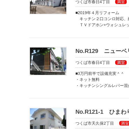
つくば市春日4丁目
満室
■2019年４月リフォーム
キッチン２口コンロ対応、
ＴＶドアホン+ウォシュレ
■南向き、日当たり良好！
コンビニ徒歩2分、物件南側
開けています＾＾
No.R129 ニュー
つくば市春日4丁目
満室
■3万円前半で設備充実＾＾
・ネット無料
・キッチンシングルレバー混
・ウォシュレット
・エアコン
No.R121-1 ひま
つくば市天久保2丁目
満室