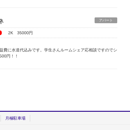
ッチン、そして給湯対応なのでお湯も使えます。
ネ
アパート
2K 35000円
！
共益費に水道代込みです。学生さんルームシェア応相談ですのでシ
500円！！
月極駐車場