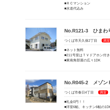
■ＲＣマンション
■水道代込み
■インターネット無料
■収納力抜群のクローゼット
コストパフォーマンスの高い
No.R121-3 ひま
つくば市天久保2丁目
満室
■ネット無料
■211号室はＴＶドアホン付き
■東南角部屋の広々1DK
礼金0円、静かな環境です
No.R045-2 メゾ
つくば市春日4丁目
満室
■礼金0円！！
■洋室6帖、キッチン6帖の1D