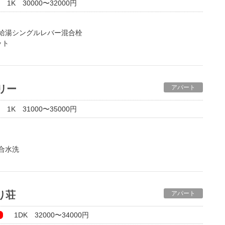
1K 30000〜32000円
給湯シングルレバー混合栓
ット
は駐車場スペースが広がりますので、日当たりはもちろん眺望も
ベリー
アパート
1K 31000〜35000円
合水洗
わり荘
アパート
1DK 32000〜34000円