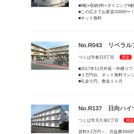
■8帖+収納2軒+ダイニング6
■この広さでお家賃32000〜
■ネット無料
礼金０、敷金1ヶ月
キッチン給湯対応
No.R043 リベ
つくば市春日3丁目
満室
■2017年11月外装・外構リ
■３万円台、ネット無料マン
■礼金０円、敷金１ヶ月
照明設備、ＴＶドアホン、ウ
No.R137 日向ハイ
つくば市天久保2丁目
満室
賃料3.2万円～、共益費3000