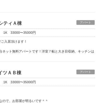
ンシティＡ棟
アパート
1K 33000〜35000円
でご入居頂けます！
台ネット無料アパートです！洋室７帖と大き目収納、キッチンは
自炊しやすいキッチンです。白を基調とした明るい室内を是非ご
城ハイツＡＢ棟
アパート
1K 33000〜35000円
なので、お部屋が明るいです＾＾