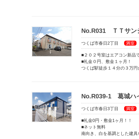
No.R031 ＴＴサ
つくば市春日2丁目
満室
■２０２号室はエアコン新品
■礼金０円、敷金１ヶ月！
つくば駅徒歩１４分の３万円
２口コンロ対応、給湯対応で
覧下さい＾＾
No.R039-1 葛
つくば市春日3丁目
満室
■礼金0円・敷金1ヶ月！！
■ネット無料
南向き、白を基調とした建具